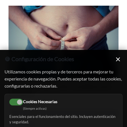
×
🍪 Configuración de Cookies
Utilizamos cookies propias y de terceros para mejorar tu
experiencia de navegación. Puedes aceptar todas las cookies,
configurarlas o rechazarlas.
Obesidad y artrosis: un dúo muy peligroso para
los mayores
Cookies Necesarias
3/8/2020 - Visto: 1361
(Siempre activas)
Ciencia e Investigación
,
Deporte y Ejercicio
,
Mayores y Dependencia
,
Sanidad y
Esenciales para el funcionamiento del sitio. Incluyen autenticación
y seguridad.
Ver entrada