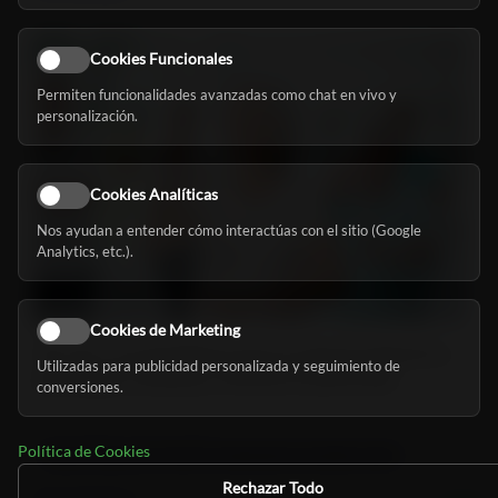
Cookies Funcionales
Permiten funcionalidades avanzadas como chat en vivo y
personalización.
Cookies Analíticas
Nos ayudan a entender cómo interactúas con el sitio (Google
Analytics, etc.).
Cookies de Marketing
Tai-Chi y sus beneficios para la salud en general, y
Utilizadas para publicidad personalizada y seguimiento de
patologías cardiacas crónicas en particular
conversiones.
23/7/2020 - Visto: 2006
Política de Cookies
Deporte y Ejercicio
,
Mayores y Dependencia
,
Sanidad y salud
Rechazar Todo