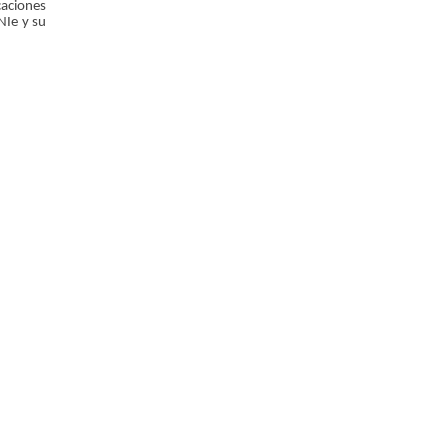
caciones
NIe y su