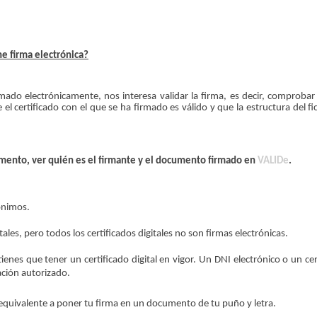
ne firma electrónica?
ado electrónicamente, nos interesa validar la firma, es decir, comprobar
el certificado con el que se ha firmado es válido y que la estructura del fi
mento, ver quién es el firmante y el documento firmado en
VALIDe
.
nónimos.
tales, pero todos los certificados digitales no son firmas electrónicas.
nes que tener un certificado digital en vigor. Un DNI electrónico o un cer
ación autorizado.
el equivalente a poner tu firma en un documento de tu puño y letra.