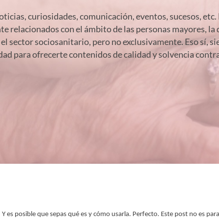
oticias, curiosidades, comunicación, eventos, sucesos, etc.
 relacionados con el ámbito de las personas mayores, la 
 el sector sociosanitario, pero no exclusivamente. Eso sí, 
dad para ofrecerte contenidos de calidad y solvencia contr
 Y es posible que sepas qué es y cómo usarla. Perfecto. Este post no es para 