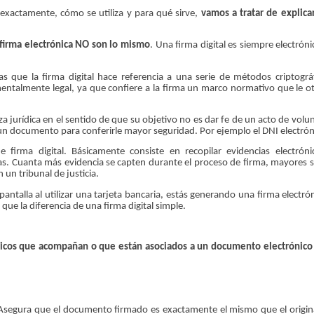
 exactamente, cómo se utiliza y para qué sirve,
vamos a tratar de explicar
y firma electrónica NO son lo mismo
. Una firma digital es siempre electróni
 que la firma digital hace referencia a una serie de métodos criptográf
entalmente legal, ya que confiere a la firma un marco normativo que le o
eza jurídica en el sentido de que su objetivo no es dar fe de un acto de volu
e un documento para conferirle mayor seguridad. Por ejemplo el DNI electrón
e firma digital. Básicamente consiste en recopilar evidencias electrón
cias. Cuanta más evidencia se capten durante el proceso de firma, mayores s
un tribunal de justicia.
pantalla al utilizar una tarjeta bancaria, estás generando una firma electró
 que la diferencia de una firma digital simple.
ónicos que acompañan o que están asociados a un documento electrónico
 Asegura que el documento firmado es exactamente el mismo que el origin