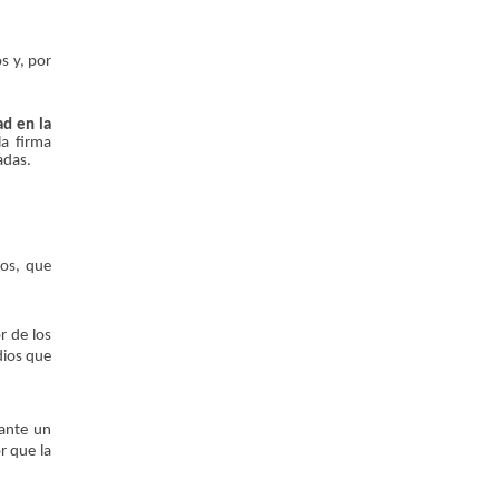
s y, por
ad en la
la firma
adas.
los, que
r de los
dios que
iante un
r que la