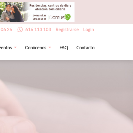
 06 26
616 113 103
Registrarse
Login
ventos
Conócenos
FAQ
Contacto