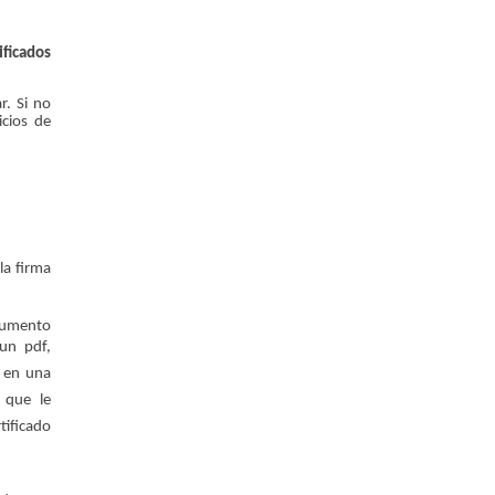
ificados
r. Si no
icios de
la firma
umento
 un pdf,
 en una
 que le
tificado