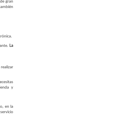
 de gran
 también
rónica.
mante.
La
realizar
ecesitas
ienda y
o, en la
servicio