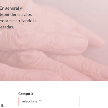
 En general y
dependencia y los
siempre escrutando la
astadas.
Categoría
Seleccione
ti.