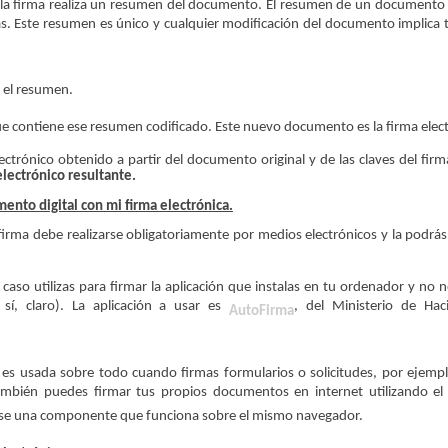
para la firma realiza un resumen del documento. El resumen de un documento
as. Este resumen es único y cualquier modificación del documento implica
ar el resumen.
ue contiene ese resumen codificado. Este nuevo documento es la firma elect
ctrónico obtenido a partir del documento original y de las claves del fir
lectrónico resultante.
ento digital con mi firma electrónica.
irma debe realizarse obligatoriamente por medios electrónicos y la podrás 
 caso utilizas para firmar la aplicación que instalas en tu ordenador y no n
 sí, claro). La aplicación a usar es
, del Ministerio de Hac
AutoFirma
 es usada sobre todo cuando firmas formularios o solicitudes, por ejempl
también puedes firmar tus propios documentos en internet utilizando el 
arse una componente que funciona sobre el mismo navegador.