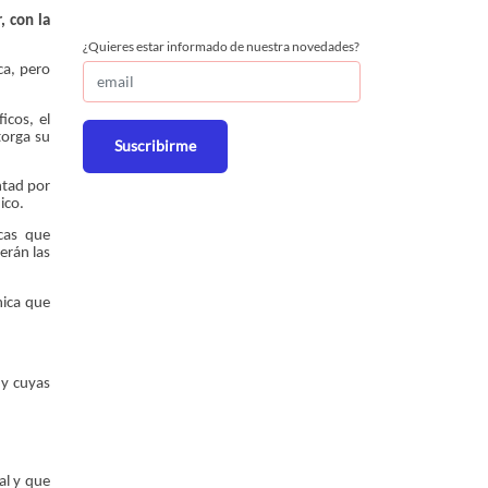
, con la
¿Quieres estar informado de nuestra novedades?
ca, pero
icos, el
torga su
Suscribirme
ntad por
ico.
icas que
erán las
nica que
y cuyas
al y que