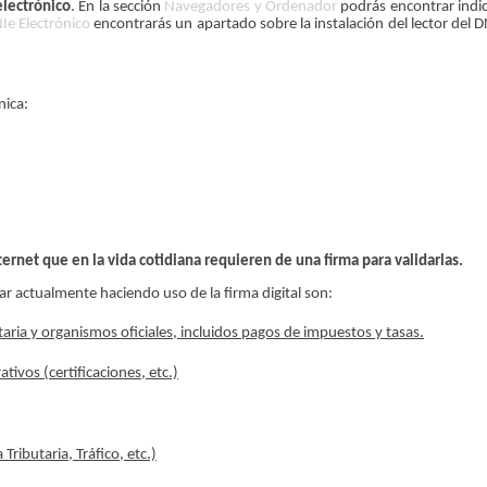
electrónico
. En la sección
Navegadores y Ordenador
podrás encontrar indi
Ie Electrónico
encontrarás un apartado sobre la instalación del lector del D
nica:
ternet que en la vida cotidiana requieren de una firma para validarlas.
r actualmente haciendo uso de la firma digital son:
ria y organismos oficiales, incluidos pagos de impuestos y tasas.
ativos (certificaciones, etc.)
Tributaria, Tráfico, etc.)