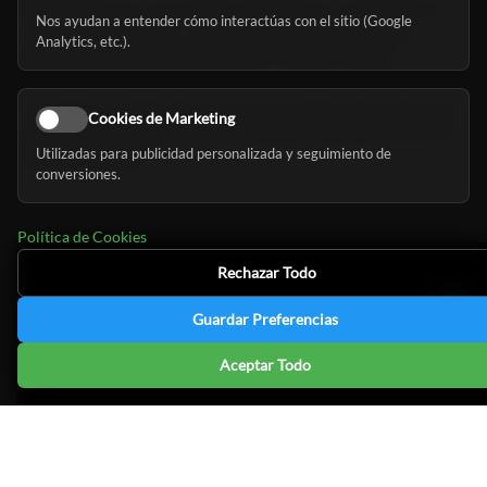
Resumiendo, hay varias formas de financiar el cuidado de una
Nos ayudan a entender cómo interactúas con el sitio (Google
residencia de mayores, y es importante evaluar todas las
Analytics, etc.).
opciones disponibles para encontrar la mejor solución.
En el vídeo a continuación, encontrarás información sobre cada
Cookies de Marketing
una de estas opciones, así como consejos útiles para tomar una
Utilizadas para publicidad personalizada y seguimiento de
decisión informada.
conversiones.
Política de Cookies
Rechazar Todo
Guardar Preferencias
Aceptar Todo