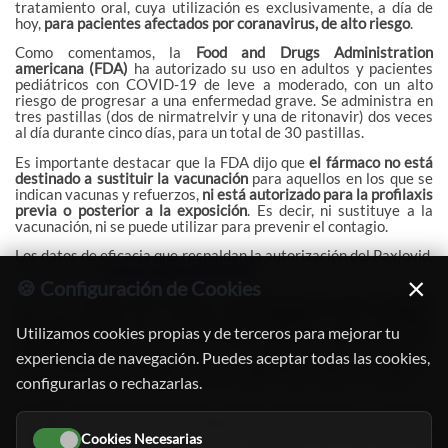
tratamiento oral, cuya utilización es exclusivamente, a día de
hoy,
para pacientes afectados por coranavirus, de alto riesgo
.
Como comentamos, la
Food and Drugs Administration
americana (FDA)
ha autorizado su uso en adultos y pacientes
pediátricos con COVID-19 de leve a moderado, con un alto
riesgo de progresar a una enfermedad grave. Se administra en
tres pastillas (dos de nirmatrelvir y una de ritonavir) dos veces
al día durante cinco días, para un total de 30 pastillas.
Es importante destacar que la FDA dijo que
el fármaco no está
destinado a sustituir la vacunación
para aquellos en los que se
indican vacunas y refuerzos,
ni está autorizado para la profilaxis
previa o posterior a la exposición
. Es decir, ni sustituye a la
vacunación, ni se puede utilizar para prevenir el contagio.
Los datos de eficacia que respaldan la autorización del Paxlovid,
proceden del
ensayo clínico EPIC-HR
.
×
🍪 Configuración de Cookies
Entre los
sujetos del estudio se encontraban pacientes adultos
con un factor de riesgo preestablecido para padecer
Utilizamos cookies propias y de terceros para mejorar tu
enfermedad grave o personas mayores de 60 años
,
independientemente de las condiciones médicas crónicas
experiencia de navegación. Puedes aceptar todas las cookies,
preestablecidas. Ninguno de los pacientes había recibido la
vacuna contra la COVID-19, ni se había infectado previamente.
configurarlas o rechazarlas.
El objetivo principal del estudio fue evaluar la proporción de
personas que fueron hospitalizadas por COVID-19 o que
Cookies Necesarias
fallecieron por cualquier causa durante los 28 días de