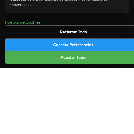
conversiones.
de vida.
Un estudio realizado en el Hospital
Universitario de Uppsala en Finlandia encontró que
cada pieza dental perdida aumenta el riesgo de sufrir
Política de Cookies
un infarto o un ictus
. Es importante mantener una
buena higiene bucal y visitar regularmente al dentista
Rechazar Todo
para prevenir la pérdida de dientes.
Guardar Preferencias
Sensibilidad Dental
Aceptar Todo
La sensibilidad dental es otro problema que puede
empeorar con la edad.
A medida que las encías se
retraen, las partes sensibles de la raíz del diente
quedan expuestas, lo que puede causar molestias al
consumir alimentos fríos, calientes, dulces o ácidos
.
Para aliviar la sensibilidad dental, se recomienda
utilizar una pasta dental específica para dientes
sensibles y evitar alimentos y bebidas
extremadamente fríos o calientes. En casos más
graves, el dentista puede recomendar tratamientos
adicionales para reducir la sensibilidad.