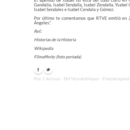
El apellido de Isabel no está del todo claro en 
Gandalia, Isabel Sendalla, Isabel Zendalla, Ysabel
Isabel Sendales e Isabel Cendala y Gómez.
Por último te comentamos que RTVE emitió en 20
Ángeles”.
Ref.:
Historias de la Historia
Wikipedia
Filmaffinity (foto portada)
Por J. Arroyo - SM MundoMayor - Fisioterapeuta