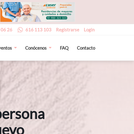
 06 26
616 113 103
Registrarse
Login
ventos
Conócenos
FAQ
Contacto
 persona
uevo