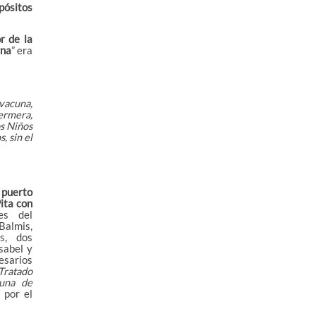
xpósitos
or de la
rna
” era
 vacuna,
fermera,
os Niños
, sin el
 puerto
ita con
tes del
almis,
s, dos
sabel y
cesarios
Tratado
cuna de
 por el