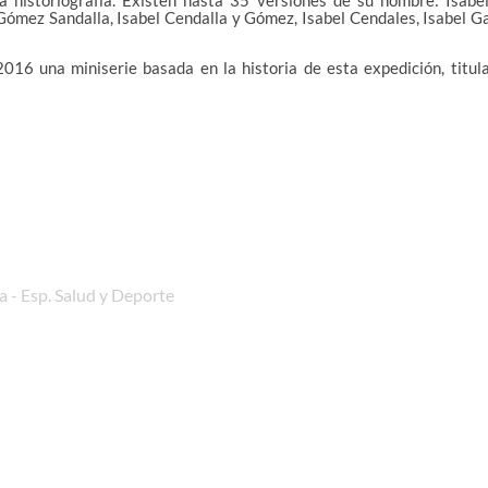
la historiografía. Existen hasta 35 versiones de su nombre: Isabe
 Gómez Sandalla, Isabel Cendalla y Gómez, Isabel Cendales, Isabel Ga
16 una miniserie basada en la historia de esta expedición, titul
 - Esp. Salud y Deporte