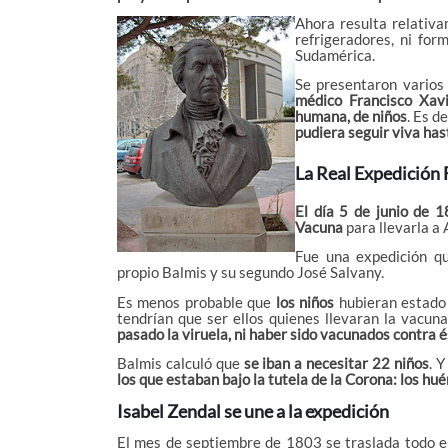
Ahora resulta relativa
refrigeradores, ni fo
Sudamérica.
Se presentaron varios 
médico Francisco Xav
humana, de niños
. Es d
pudiera seguir viva hast
La Real Expedición 
El día 5 de junio de 1
Vacuna
para llevarla a 
Fue una expedición qu
propio Balmis y su segundo José Salvany.
Es menos probable que
los niños
hubieran estado 
tendrían que ser ellos quienes llevaran la vacun
pasado la viruela, ni haber sido vacunados contra 
Balmis calculó que
se iban a necesitar 22 niños
. 
los que estaban bajo la tutela de la Corona: los hué
Isabel Zendal se une a la expedición
El mes de septiembre de 1803 se traslada todo el