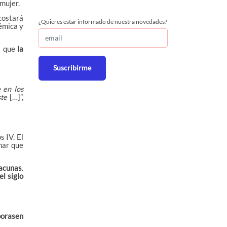
mujer.
costará
¿Quieres estar informado de nuestra novedades?
émica y
s que
la
Suscribirme
 en los
ste
[…]”,
 IV. El
mar que
vacunas
.
el siglo
borasen