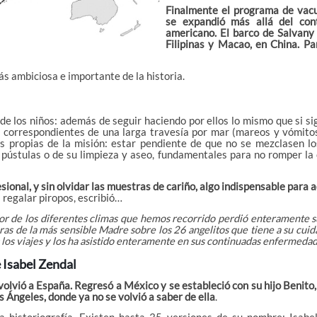
Finalmente el programa de vac
se expandió más allá del con
americano. El barco de Salvany 
Filipinas y Macao, en China. Pa
s ambiciosa e importante de la historia.
e los niños: además de seguir haciendo por ellos lo mismo que si si
 correspondientes de una larga travesía por mar (mareos y vómitos
ores propias de la misión: estar pendiente de que no se mezclasen lo
s pústulas o de su limpieza y aseo, fundamentales para no romper la
ional, y sin olvidar las muestras de cariño, algo indispensable para 
 regalar piropos, escribió…
gor de los diferentes climas que hemos recorrido perdió enteramente s
ras de la más sensible Madre sobre los 26 angelitos que tiene a su cuid
os viajes y los ha asistido enteramente en sus continuadas enfermedad
e Isabel Zendal
volvió a España. Regresó a México y se estableció con su hijo Benito
s Ángeles, donde ya no se volvió a saber de ella
.