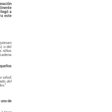
unación
tinente
llegó a
ra este
guiesen
) o del
s niños
 cadena
aquellos
u salud,
ado, del
es.”
, uno de