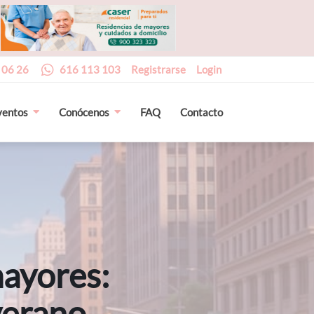
 06 26
616 113 103
Registrarse
Login
ventos
Conócenos
FAQ
Contacto
mayores:
verano