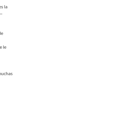
s la
 —
de
e le
 muchas