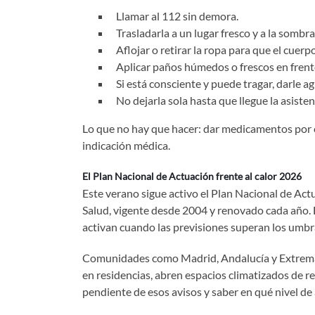
Llamar al 112 sin demora.
Trasladarla a un lugar fresco y a la sombra
Aflojar o retirar la ropa para que el cuerpo
Aplicar paños húmedos o frescos en frente
Si está consciente y puede tragar, darle a
No dejarla sola hasta que llegue la asiste
Lo que no hay que hacer: dar medicamentos por cu
indicación médica.
El Plan Nacional de Actuación frente al calor 2026
Este verano sigue activo el Plan Nacional de Act
Salud, vigente desde 2004 y renovado cada año. 
activan cuando las previsiones superan los umbra
Comunidades como Madrid, Andalucía y Extremadu
en residencias, abren espacios climatizados de re
pendiente de esos avisos y saber en qué nivel de 