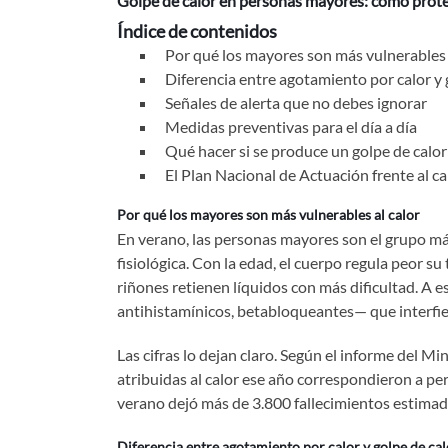
Golpe de calor en personas mayores: cómo prote
Índice de contenidos
Por qué los mayores son más vulnerables 
Diferencia entre agotamiento por calor y 
Señales de alerta que no debes ignorar
Medidas preventivas para el día a día
Qué hacer si se produce un golpe de calor
El Plan Nacional de Actuación frente al c
Por qué los mayores son más vulnerables al calor
En verano, las personas mayores son el grupo más
fisiológica. Con la edad, el cuerpo regula peor s
riñones retienen líquidos con más dificultad. A
antihistamínicos, betabloqueantes— que interfie
Las cifras lo dejan claro. Según el informe del M
atribuidas al calor ese año correspondieron a p
verano dejó más de 3.800 fallecimientos estimado
Diferencia entre agotamiento por calor y golpe de cal