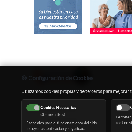
🍪 Configuración de Cookies
Utilizamos cookies propias y de terceros para mejorar t
C/ Oruro, 11. 28016 Madrid
Cookies Necesarias
C
91 345 06 26
(Siempre activas)
Permiten
616 113 103
chat en v
Esenciales para el funcionamiento del sitio.
Incluyen autenticación y seguridad.