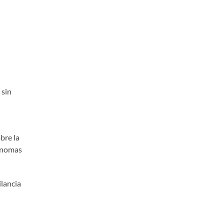
 sin
bre la
tónomas
lancia