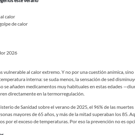
gerlos este verano
al calor
golpe de calor
alor 2026
 vulnerable al calor extremo. Y no por una cuestión anímica, sino
u temperatura interna: se suda menos, la sensación de sed disminuye
 eso se añaden medicamentos muy habituales en estas edades —diur
ren directamente en la termorregulación.
inisterio de Sanidad sobre el verano de 2025, el 96% de las muertes
ersonas mayores de 65 años, y más de la mitad superaban los 85. A
s por el exceso de temperaturas. Por eso la prevención no es opci
or