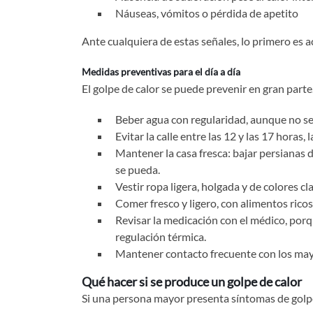
Náuseas, vómitos o pérdida de apetito
Ante cualquiera de estas señales, lo primero es ac
Medidas preventivas para el día a día
El golpe de calor se puede prevenir en gran parte
Beber agua con regularidad, aunque no se t
Evitar la calle entre las 12 y las 17 horas,
Mantener la casa fresca: bajar persianas 
se pueda.
Vestir ropa ligera, holgada y de colores cl
Comer fresco y ligero, con alimentos ricos
Revisar la medicación con el médico, porq
regulación térmica.
Mantener contacto frecuente con los mayo
Qué hacer si se produce un golpe de calor
Si una persona mayor presenta síntomas de golpe