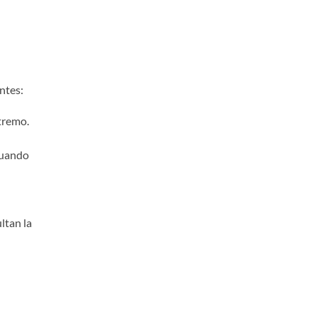
ntes:
xtremo.
 cuando
ltan la