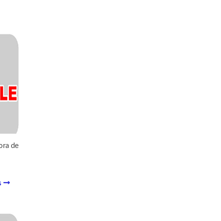
ora de
s