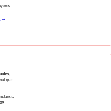
ayores
s
uales
,
onal que
ncianos,
909