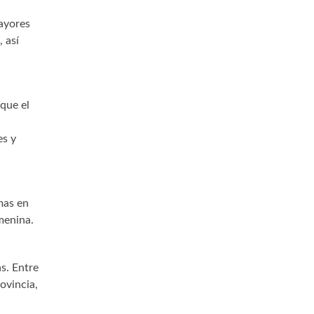
mayores
 así
 que el
es y
mas en
menina.
s. Entre
rovincia,