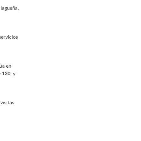
alagueña,
servicios
túa en
e
120
, y
visitas