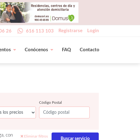
Registrarse
Login
06 26
616 113 103
entos
Conócenos
FAQ
Contacto
Código Postal
ga, con
Eliminar filtros