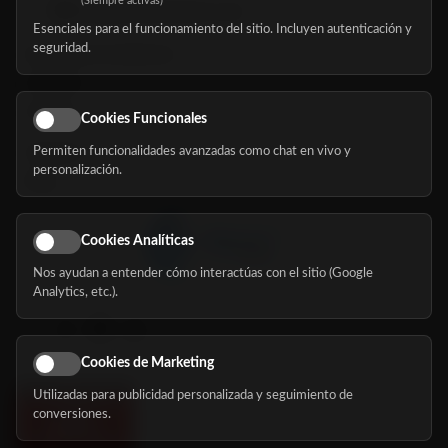
(Siempre activas)
hola@mundomayor.com
Esenciales para el funcionamiento del sitio. Incluyen autenticación y
seguridad.
Buscador de residencias
Servicios
Eventos
Cookies Funcionales
Permiten funcionalidades avanzadas como chat en vivo y
Nosotros
personalización.
Blog
Cookies Analíticas
Nos ayudan a entender cómo interactúas con el sitio (Google
Síguenos
Analytics, etc.).
Cookies de Marketing
Utilizadas para publicidad personalizada y seguimiento de
conversiones.