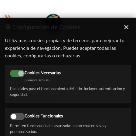
×
🍪 Configuración de Cookies
Utilizamos cookies propias y de terceros para mejorar tu
C/ Oruro, 11. 28016 Madrid
experiencia de navegación. Puedes aceptar todas las
cookies, configurarlas o rechazarlas.
91 345 06 26
616 113 103
Cookies Necesarias
(Siempre activas)
hola@mundomayor.com
Esenciales para el funcionamiento del sitio. Incluyen autenticación y
seguridad.
Buscador de residencias
Servicios
Eventos
Cookies Funcionales
Permiten funcionalidades avanzadas como chat en vivo y
Nosotros
personalización.
Blog