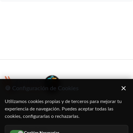
×
🍪 Configuración de Cookies
Utilizamos cookies propias y de terceros para mejorar tu
C/ Oruro, 11. 28016 Madrid
experiencia de navegación. Puedes aceptar todas las
cookies, configurarlas o rechazarlas.
91 345 06 26
616 113 103