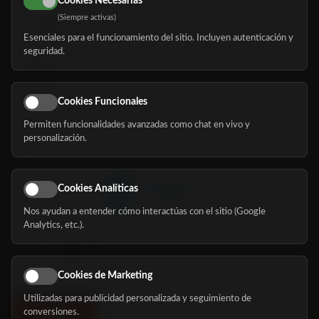
Cookies Necesarias
(Siempre activas)
hola@mundomayor.com
Esenciales para el funcionamiento del sitio. Incluyen autenticación y
seguridad.
Buscador de residencias
Servicios
Eventos
Cookies Funcionales
Permiten funcionalidades avanzadas como chat en vivo y
Nosotros
personalización.
Blog
Cookies Analíticas
Nos ayudan a entender cómo interactúas con el sitio (Google
Síguenos
Analytics, etc.).
Cookies de Marketing
Utilizadas para publicidad personalizada y seguimiento de
conversiones.