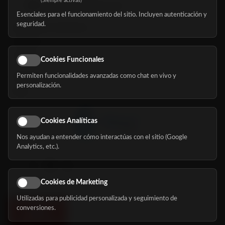
(Siempre activas)
hola@mundomayor.com
Esenciales para el funcionamiento del sitio. Incluyen autenticación y
seguridad.
Buscador de residencias
Servicios
Eventos
Cookies Funcionales
Permiten funcionalidades avanzadas como chat en vivo y
Nosotros
personalización.
Blog
Cookies Analíticas
Nos ayudan a entender cómo interactúas con el sitio (Google
Síguenos
Analytics, etc.).
Cookies de Marketing
Utilizadas para publicidad personalizada y seguimiento de
conversiones.