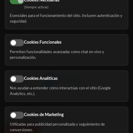
Cookies Necesarias
(Siempre activas)
hola@mundomayor.com
Esenciales para el funcionamiento del sitio. Incluyen autenticación y
seguridad.
Buscador de residencias
Servicios
Eventos
Cookies Funcionales
Permiten funcionalidades avanzadas como chat en vivo y
Nosotros
personalización.
Blog
Cookies Analíticas
Nos ayudan a entender cómo interactúas con el sitio (Google
Síguenos
Analytics, etc.).
Cookies de Marketing
Utilizadas para publicidad personalizada y seguimiento de
conversiones.