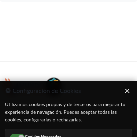
×
🍪 Configuración de Cookies
Utilizamos cookies propias y de terceros para mejorar tu
C/ Oruro, 11. 28016 Madrid
experiencia de navegación. Puedes aceptar todas las
cookies, configurarlas o rechazarlas.
91 345 06 26
616 113 103