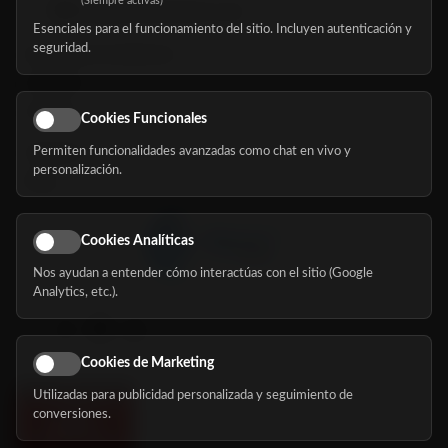
(Siempre activas)
hola@mundomayor.com
Esenciales para el funcionamiento del sitio. Incluyen autenticación y
seguridad.
Buscador de residencias
Servicios
Eventos
Cookies Funcionales
Permiten funcionalidades avanzadas como chat en vivo y
Nosotros
personalización.
Blog
Cookies Analíticas
Nos ayudan a entender cómo interactúas con el sitio (Google
Síguenos
Analytics, etc.).
Cookies de Marketing
Utilizadas para publicidad personalizada y seguimiento de
conversiones.