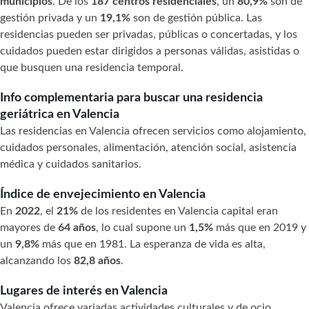
municipios
. De los
187 centros residenciales
, un
80,9%
son de
gestión privada y un
19,1%
son de gestión pública. Las
residencias pueden ser privadas, públicas o concertadas, y los
cuidados pueden estar dirigidos a personas válidas, asistidas o
que busquen una residencia temporal.
Info complementaria para buscar una residencia
geriátrica en Valencia
Las residencias en Valencia ofrecen servicios como alojamiento,
cuidados personales, alimentación, atención social, asistencia
médica y cuidados sanitarios.
Índice de envejecimiento en Valencia
En
2022
, el
21%
de los residentes en Valencia capital eran
mayores de
64 años
, lo cual supone un
1,5%
más que en 2019 y
un
9,8%
más que en 1981. La esperanza de vida es alta,
alcanzando los
82,8 años
.
Lugares de interés en Valencia
Valencia ofrece variadas actividades culturales y de ocio,