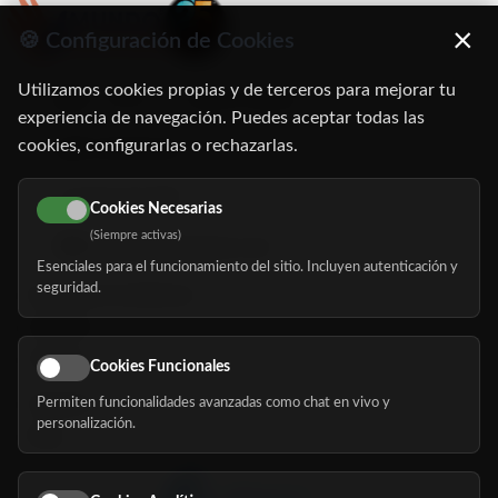
×
🍪 Configuración de Cookies
Utilizamos cookies propias y de terceros para mejorar tu
C/ Oruro, 11. 28016 Madrid
experiencia de navegación. Puedes aceptar todas las
cookies, configurarlas o rechazarlas.
91 345 06 26
616 113 103
Cookies Necesarias
(Siempre activas)
hola@mundomayor.com
Esenciales para el funcionamiento del sitio. Incluyen autenticación y
seguridad.
Buscador de residencias
Servicios
Eventos
Cookies Funcionales
Permiten funcionalidades avanzadas como chat en vivo y
Nosotros
personalización.
Blog