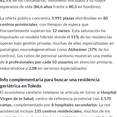
82,5%
de los centenarios, fenómeno vinculado a su mayor
esperanza de vida (
86,6 años
frente a
80,3
en hombres).
La oferta pública concentra
3.991 plazas
distribuidas en
80
centros provinciales
, con tiempos de espera que
frecuentemente superan los
12 meses
. Esta saturación ha
impulsado un modelo híbrido donde el
51%
de las residencias
operan bajo gestión privada, muchas de ellas especializadas en
patologías neurodegenerativas como
Alzheimer
(
37%
de los
centros). Los ratios de personal sanitario muestran una media
de
6 profesionales por cada 10 usuarios
en atención primaria,
reduciéndose a
2,08
en servicios especializados.
Info complementaria para buscar una residencia
geriátrica en Toledo
El ecosistema sanitario toledano se articula en torno al
Hospital
Virgen de la Salud
, centro de referencia provincial con
1.570
camas
, complementado por
8 hospitales secundarios
. La red
asistencial incluye
135 centros residenciales
, muchos de los