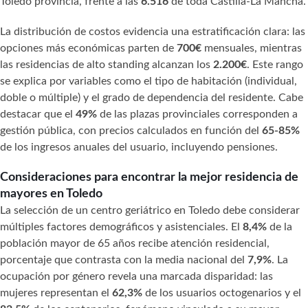
Toledo provincia, frente a las
6.516
de toda Castilla-La Mancha.
La distribución de costos evidencia una estratificación clara: las
opciones más económicas parten de
700€
mensuales, mientras
las residencias de alto standing alcanzan los
2.200€
. Este rango
se explica por variables como el tipo de habitación (individual,
doble o múltiple) y el grado de dependencia del residente. Cabe
destacar que el
49%
de las plazas provinciales corresponden a
gestión pública, con precios calculados en función del
65-85%
de los ingresos anuales del usuario, incluyendo pensiones.
Consideraciones para encontrar la mejor residencia de
mayores en Toledo
La selección de un centro geriátrico en Toledo debe considerar
múltiples factores demográficos y asistenciales. El
8,4%
de la
población mayor de 65 años recibe atención residencial,
porcentaje que contrasta con la media nacional del
7,9%
. La
ocupación por género revela una marcada disparidad: las
mujeres representan el
62,3%
de los usuarios octogenarios y el