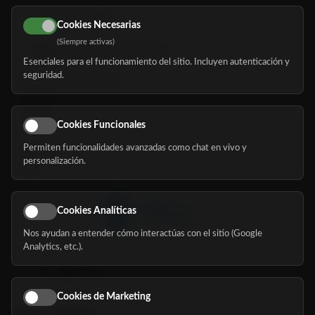
616 113 103
Cookies Necesarias
(Siempre activas)
hola@mundomayor.com
Esenciales para el funcionamiento del sitio. Incluyen autenticación y
seguridad.
Buscador de residencias
Servicios
Eventos
Cookies Funcionales
Permiten funcionalidades avanzadas como chat en vivo y
Nosotros
personalización.
Blog
Cookies Analíticas
Nos ayudan a entender cómo interactúas con el sitio (Google
Síguenos
Analytics, etc.).
Cookies de Marketing