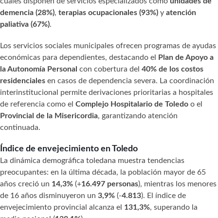
cuales disponen de servicios especializados como
unidades de
demencia (28%)
,
terapias ocupacionales (93%)
y
atención
paliativa (67%)
.
Los servicios sociales municipales ofrecen programas de ayudas
económicas para dependientes, destacando el
Plan de Apoyo a
la Autonomía Personal
con cobertura del
40% de los costos
residenciales
en casos de dependencia severa. La coordinación
interinstitucional permite derivaciones prioritarias a hospitales
de referencia como el
Complejo Hospitalario de Toledo
o el
Provincial de la Misericordia
, garantizando atención
continuada.
Índice de envejecimiento en Toledo
La dinámica demográfica toledana muestra tendencias
preocupantes: en la última década, la población mayor de 65
años creció un
14,3%
(+
16.497 personas
), mientras los menores
de 16 años disminuyeron un
3,9%
(-
4.813
). El índice de
envejecimiento provincial alcanza el
131,3%
, superando la