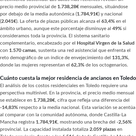
precio medio provincial de
1.738,28€
mensuales, situándose
por debajo de la media autonómica (
1.784,91€
) y nacional
(
2.041€
). La oferta de plazas públicas alcanza el
63,4%
en el
ámbito urbano, aunque este porcentaje disminuye al
49%
si
consideramos toda la provincia. El sistema sanitario
complementario, encabezado por el
Hospital Virgen de la Salud
con
1.570 camas
, sustenta una red asistencial que enfrenta el
reto demográfico de un índice de envejecimiento del
131,3%
,
donde las mujeres representan el
62,3%
de los octogenarios.
Cuánto cuesta la mejor residencia de ancianos en Toledo
El análisis de los costos residenciales en Toledo requiere una
perspectiva multinivel. En la provincia, el precio medio mensual
se establece en
1.738,28€
, cifra que refleja una diferencia del
-14,83%
respecto a la media nacional. Esta variación se acentúa
al comparar con la comunidad autónoma, donde Castilla-La
Mancha registra
1.784,91€
, mostrando una brecha del
-2,56%
provincial. La capacidad instalada totaliza
2.059 plazas
en