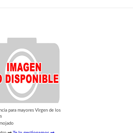
ncia para mayores Virgen de los
s
mojado
ntro
Te lo gestionamos