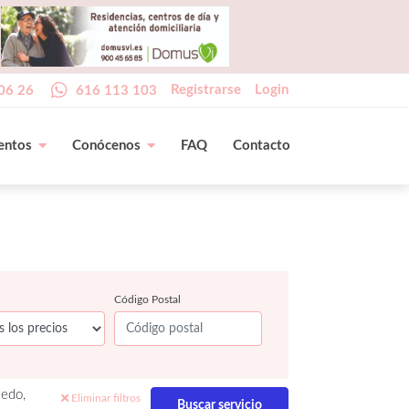
Registrarse
Login
06 26
616 113 103
entos
Conócenos
FAQ
Contacto
Código Postal
ledo,
Eliminar filtros