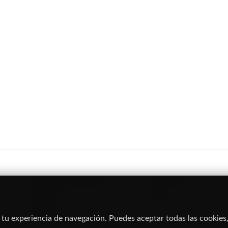
Buscador de residencias
Nosotros
Servicios
Blog
Eventos
 tu experiencia de navegación. Puedes aceptar todas las cookies,