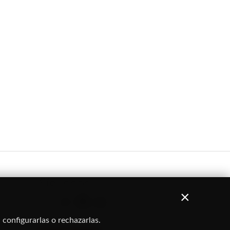
Síguenos
×
 configurarlas o rechazarlas.