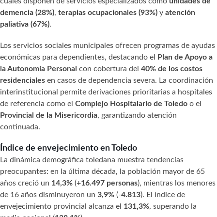
cuales disponen de servicios especializados como
unidades de
demencia (28%)
,
terapias ocupacionales (93%)
y
atención
paliativa (67%)
.
Los servicios sociales municipales ofrecen programas de ayudas
económicas para dependientes, destacando el
Plan de Apoyo a
la Autonomía Personal
con cobertura del
40% de los costos
residenciales
en casos de dependencia severa. La coordinación
interinstitucional permite derivaciones prioritarias a hospitales
de referencia como el
Complejo Hospitalario de Toledo
o el
Provincial de la Misericordia
, garantizando atención
continuada.
Índice de envejecimiento en Toledo
La dinámica demográfica toledana muestra tendencias
preocupantes: en la última década, la población mayor de 65
años creció un
14,3%
(+
16.497 personas
), mientras los menores
de 16 años disminuyeron un
3,9%
(-
4.813
). El índice de
envejecimiento provincial alcanza el
131,3%
, superando la