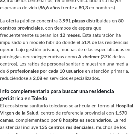
82,5%
de los centenarios, fenómeno vinculado a su mayor
esperanza de vida (
86,6 años
frente a
80,3
en hombres).
La oferta pública concentra
3.991 plazas
distribuidas en
80
centros provinciales
, con tiempos de espera que
frecuentemente superan los
12 meses
. Esta saturación ha
impulsado un modelo híbrido donde el
51%
de las residencias
operan bajo gestión privada, muchas de ellas especializadas en
patologías neurodegenerativas como
Alzheimer
(
37%
de los
centros). Los ratios de personal sanitario muestran una media
de
6 profesionales por cada 10 usuarios
en atención primaria,
reduciéndose a
2,08
en servicios especializados.
Info complementaria para buscar una residencia
geriátrica en Toledo
El ecosistema sanitario toledano se articula en torno al
Hospital
Virgen de la Salud
, centro de referencia provincial con
1.570
camas
, complementado por
8 hospitales secundarios
. La red
asistencial incluye
135 centros residenciales
, muchos de los