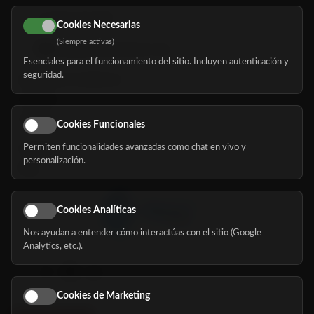
616 113 103
Cookies Necesarias
(Siempre activas)
hola@mundomayor.com
Esenciales para el funcionamiento del sitio. Incluyen autenticación y
seguridad.
Buscador de residencias
Servicios
Eventos
Cookies Funcionales
Permiten funcionalidades avanzadas como chat en vivo y
Nosotros
personalización.
Blog
Cookies Analíticas
Nos ayudan a entender cómo interactúas con el sitio (Google
Síguenos
Analytics, etc.).
Cookies de Marketing