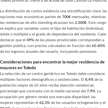
Toledo provincia, frente a las
6.516
de toda Castilla-La Mancha.
La distribución de costos evidencia una estratificación clara: las
opciones más económicas parten de
700€
mensuales, mientras
las residencias de alto standing alcanzan los
2.200€
. Este rango
se explica por variables como el tipo de habitación (individual,
doble o múltiple) y el grado de dependencia del residente. Cabe
destacar que el
49%
de las plazas provinciales corresponden a
gestión pública, con precios calculados en función del
65-85%
de los ingresos anuales del usuario, incluyendo pensiones.
Consideraciones para encontrar la mejor residencia de
mayores en Toledo
La selección de un centro geriátrico en Toledo debe considerar
múltiples factores demográficos y asistenciales. El
8,4%
de la
población mayor de 65 años recibe atención residencial,
porcentaje que contrasta con la media nacional del
7,9%
. La
ocupación por género revela una marcada disparidad: las
mujeres representan el
62,3%
de los usuarios octogenarios y el