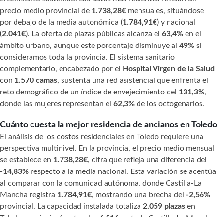
precio medio provincial de
1.738,28€
mensuales, situándose
por debajo de la media autonómica (
1.784,91€
) y nacional
(
2.041€
). La oferta de plazas públicas alcanza el
63,4%
en el
ámbito urbano, aunque este porcentaje disminuye al
49%
si
consideramos toda la provincia. El sistema sanitario
complementario, encabezado por el
Hospital Virgen de la Salud
con
1.570 camas
, sustenta una red asistencial que enfrenta el
reto demográfico de un índice de envejecimiento del
131,3%
,
donde las mujeres representan el
62,3%
de los octogenarios.
Cuánto cuesta la mejor residencia de ancianos en Toledo
El análisis de los costos residenciales en Toledo requiere una
perspectiva multinivel. En la provincia, el precio medio mensual
se establece en
1.738,28€
, cifra que refleja una diferencia del
-14,83%
respecto a la media nacional. Esta variación se acentúa
al comparar con la comunidad autónoma, donde Castilla-La
Mancha registra
1.784,91€
, mostrando una brecha del
-2,56%
provincial. La capacidad instalada totaliza
2.059 plazas
en