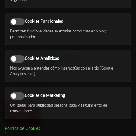
seguridad.
Buscador de residencias
Servicios
Eventos
Cookies Funcionales
Permiten funcionalidades avanzadas como chat en vivo y
Nosotros
personalización.
Blog
Cookies Analíticas
Nos ayudan a entender cómo interactúas con el sitio (Google
Síguenos
Analytics, etc.).
Cookies de Marketing
Utilizadas para publicidad personalizada y seguimiento de
conversiones.
Política de Cookies