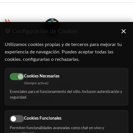
×
🍪 Configuración de Cookies
Utilizamos cookies propias y de terceros para mejorar tu
C/ Oruro, 11. 28016 Madrid
experiencia de navegación. Puedes aceptar todas las
cookies, configurarlas o rechazarlas.
91 345 06 26
616 113 103
Cookies Necesarias
(Siempre activas)
hola@mundomayor.com
Esenciales para el funcionamiento del sitio. Incluyen autenticación y
seguridad.
Buscador de residencias
Servicios
Eventos
Cookies Funcionales
Permiten funcionalidades avanzadas como chat en vivo y
Nosotros