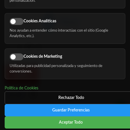
personalización.
Blog
Cookies Analíticas
Nos ayudan a entender cómo interactúas con el sitio (Google
Síguenos
Analytics, etc.).
Cookies de Marketing
Utilizadas para publicidad personalizada y seguimiento de
conversiones.
Política de Cookies
Rechazar Todo
Guardar Preferencias
©
Copyright 2026 MundoMayor
Aviso de privacidad
Aviso
Aceptar Todo
Legal
Política de cookies