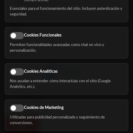
(Siempre activas)
hola@mundomayor.com
Esenciales para el funcionamiento del sitio. Incluyen autenticación y
seguridad.
Buscador de residencias
Servicios
Eventos
Cookies Funcionales
Permiten funcionalidades avanzadas como chat en vivo y
Nosotros
personalización.
Blog
Cookies Analíticas
Nos ayudan a entender cómo interactúas con el sitio (Google
Síguenos
Analytics, etc.).
Cookies de Marketing
Utilizadas para publicidad personalizada y seguimiento de
conversiones.