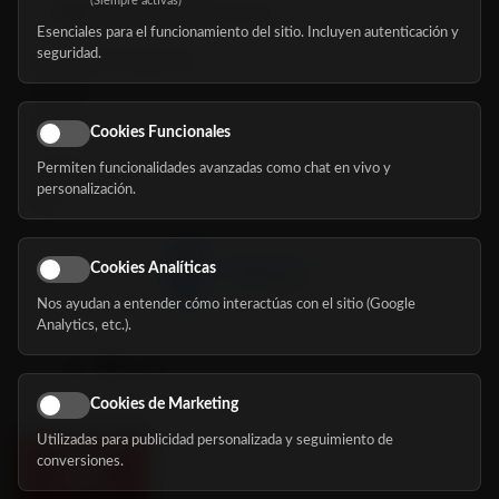
(Siempre activas)
hola@mundomayor.com
Esenciales para el funcionamiento del sitio. Incluyen autenticación y
seguridad.
Buscador de residencias
Servicios
Eventos
Cookies Funcionales
Permiten funcionalidades avanzadas como chat en vivo y
Nosotros
personalización.
Blog
Cookies Analíticas
Nos ayudan a entender cómo interactúas con el sitio (Google
Síguenos
Analytics, etc.).
Cookies de Marketing
Utilizadas para publicidad personalizada y seguimiento de
conversiones.