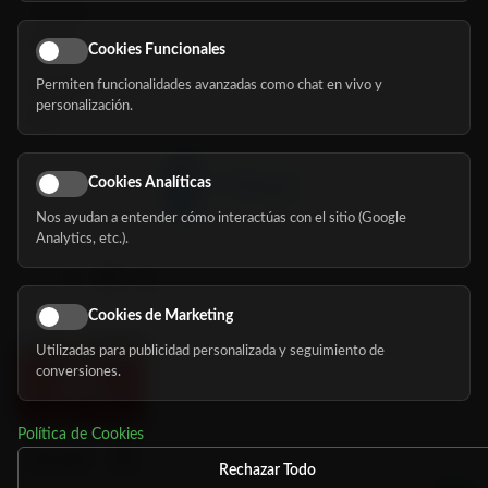
Servicios
Eventos
Cookies Funcionales
Permiten funcionalidades avanzadas como chat en vivo y
Nosotros
personalización.
Blog
Cookies Analíticas
Nos ayudan a entender cómo interactúas con el sitio (Google
Síguenos
Analytics, etc.).
Cookies de Marketing
Utilizadas para publicidad personalizada y seguimiento de
conversiones.
Política de Cookies
Rechazar Todo