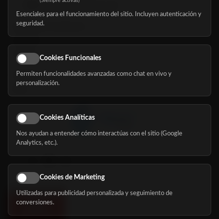
(Siempre activas)
hola@mundomayor.com
Esenciales para el funcionamiento del sitio. Incluyen autenticación y
seguridad.
Buscador de residencias
Servicios
Eventos
Cookies Funcionales
Permiten funcionalidades avanzadas como chat en vivo y
Nosotros
personalización.
Blog
Cookies Analíticas
Nos ayudan a entender cómo interactúas con el sitio (Google
Síguenos
Analytics, etc.).
Cookies de Marketing
Utilizadas para publicidad personalizada y seguimiento de
conversiones.