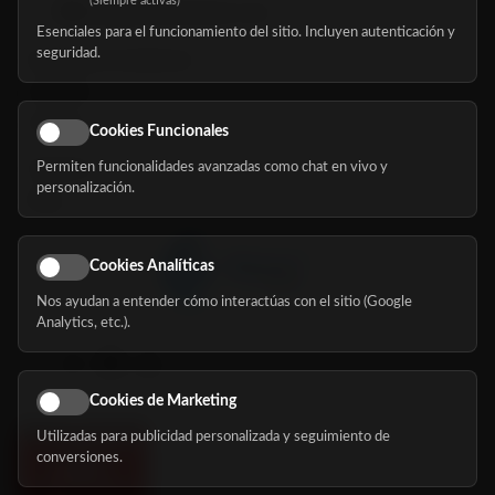
(Siempre activas)
hola@mundomayor.com
Esenciales para el funcionamiento del sitio. Incluyen autenticación y
seguridad.
Buscador de residencias
Servicios
Eventos
Cookies Funcionales
Permiten funcionalidades avanzadas como chat en vivo y
Nosotros
personalización.
Blog
Cookies Analíticas
Nos ayudan a entender cómo interactúas con el sitio (Google
Síguenos
Analytics, etc.).
Cookies de Marketing
Utilizadas para publicidad personalizada y seguimiento de
conversiones.