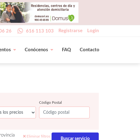
Registrarse
Login
06 26
616 113 103
entos
Conócenos
FAQ
Contacto
Código Postal
rovincia
Eliminar filtros