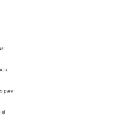
us
ncia
do para
 el