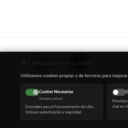
🍪 Configuración de Cookies
Utilizamos cookies propias y de terceros para mejorar
C/ Oruro, 11. 28016 Madrid
Cookies Necesarias
C
91 345 06 26
(Siempre activas)
Permiten 
616 113 103
chat en vi
Esenciales para el funcionamiento del sitio.
Incluyen autenticación y seguridad.
hola@mundomayor.com