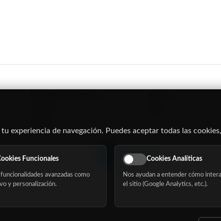
Buscador de residencias
Nosotros
Servicios
Blog
Eventos
 tu experiencia de navegación. Puedes aceptar todas las cookies,
ookies Funcionales
Cookies Analíticas
funcionalidades avanzadas como
Nos ayudan a entender cómo intera
vo y personalización.
el sitio (Google Analytics, etc.).