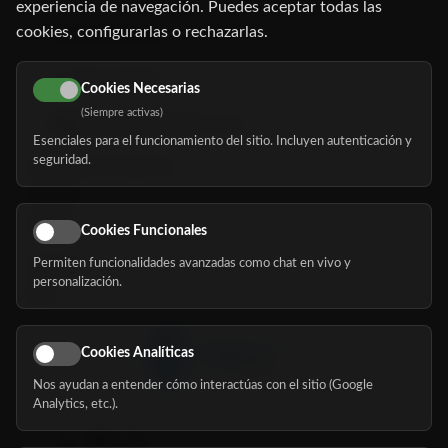
experiencia de navegación. Puedes aceptar todas las
cookies, configurarlas o rechazarlas.
91 345 06 26
616 113 103
Cookies Necesarias
(Siempre activas)
hola@mundomayor.com
Esenciales para el funcionamiento del sitio. Incluyen autenticación y
seguridad.
Buscador de residencias
Servicios
Eventos
Cookies Funcionales
Permiten funcionalidades avanzadas como chat en vivo y
Nosotros
personalización.
Blog
Cookies Analíticas
Nos ayudan a entender cómo interactúas con el sitio (Google
Síguenos
Analytics, etc.).