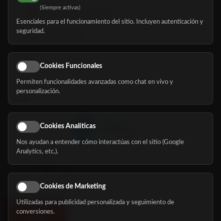
(Siempre activas)
hola@mundomayor.com
Esenciales para el funcionamiento del sitio. Incluyen autenticación y
seguridad.
Buscador de residencias
Servicios
Eventos
Cookies Funcionales
Permiten funcionalidades avanzadas como chat en vivo y
Nosotros
personalización.
Blog
Cookies Analíticas
Nos ayudan a entender cómo interactúas con el sitio (Google
Síguenos
Analytics, etc.).
Cookies de Marketing
Utilizadas para publicidad personalizada y seguimiento de
conversiones.