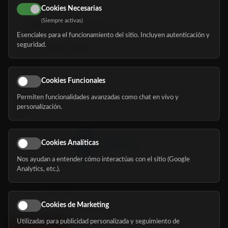
616 113 103
Cookies Necesarias
(Siempre activas)
hola@mundomayor.com
Esenciales para el funcionamiento del sitio. Incluyen autenticación y
seguridad.
Buscador de residencias
Servicios
Eventos
Cookies Funcionales
Permiten funcionalidades avanzadas como chat en vivo y
Nosotros
personalización.
Blog
Cookies Analíticas
Nos ayudan a entender cómo interactúas con el sitio (Google
Síguenos
Analytics, etc.).
Cookies de Marketing
Utilizadas para publicidad personalizada y seguimiento de