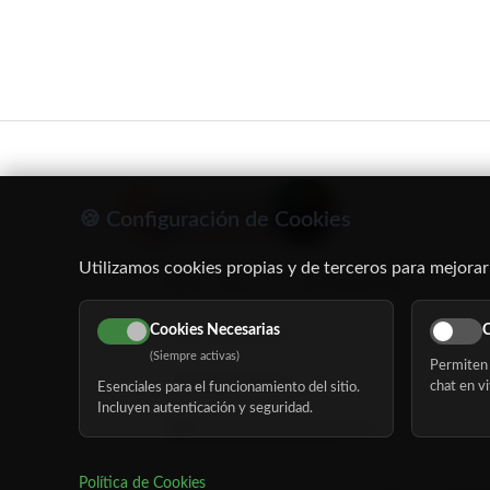
🍪 Configuración de Cookies
Utilizamos cookies propias y de terceros para mejorar
C/ Oruro, 11. 28016 Madrid
Cookies Necesarias
C
91 345 06 26
(Siempre activas)
Permiten 
616 113 103
chat en vi
Esenciales para el funcionamiento del sitio.
Incluyen autenticación y seguridad.
hola@mundomayor.com
Política de Cookies