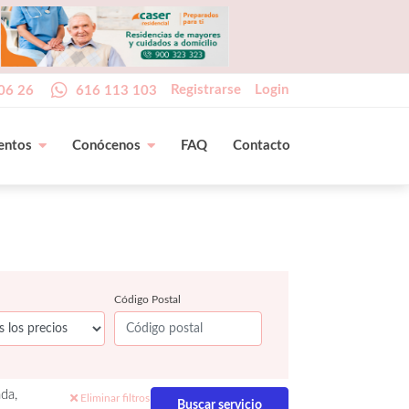
Registrarse
Login
06 26
616 113 103
entos
Conócenos
FAQ
Contacto
Código Postal
da,
Eliminar filtros