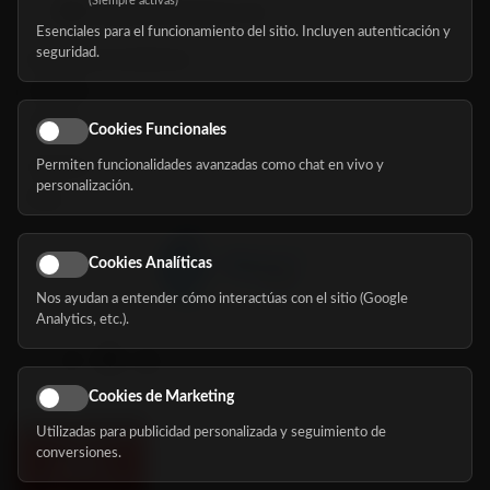
(Siempre activas)
hola@mundomayor.com
Esenciales para el funcionamiento del sitio. Incluyen autenticación y
seguridad.
Buscador de residencias
Servicios
Eventos
Cookies Funcionales
Permiten funcionalidades avanzadas como chat en vivo y
Nosotros
personalización.
Blog
Cookies Analíticas
Nos ayudan a entender cómo interactúas con el sitio (Google
Síguenos
Analytics, etc.).
Cookies de Marketing
Utilizadas para publicidad personalizada y seguimiento de
conversiones.