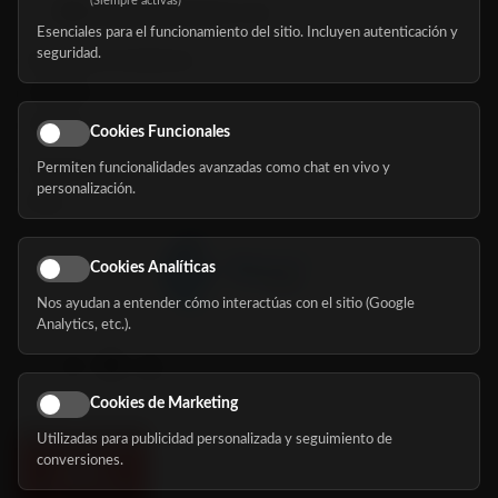
(Siempre activas)
hola@mundomayor.com
Esenciales para el funcionamiento del sitio. Incluyen autenticación y
seguridad.
Buscador de residencias
Servicios
Eventos
Cookies Funcionales
Permiten funcionalidades avanzadas como chat en vivo y
Nosotros
personalización.
Blog
Cookies Analíticas
Nos ayudan a entender cómo interactúas con el sitio (Google
Síguenos
Analytics, etc.).
Cookies de Marketing
Utilizadas para publicidad personalizada y seguimiento de
conversiones.