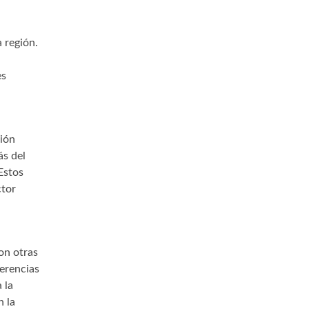
a
 región.
es
ción
ás del
Estos
ctor
on otras
ferencias
 la
n la