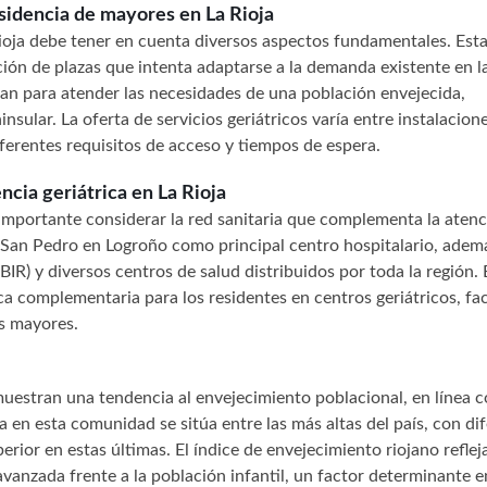
sidencia de mayores en La Rioja
ioja debe tener en cuenta diversos aspectos fundamentales. Est
ión de plazas que intenta adaptarse a la demanda existente en la
zan para atender las necesidades de una población envejecida,
nsular. La oferta de servicios geriátricos varía entre instalacion
ferentes requisitos de acceso y tiempos de espera.
cia geriátrica en La Rioja
s importante considerar la red sanitaria que complementa la aten
 San Pedro en Logroño como principal centro hospitalario, adem
IR) y diversos centros de salud distribuidos por toda la región. 
a complementaria para los residentes en centros geriátricos, fa
os mayores.
uestran una tendencia al envejecimiento poblacional, en línea c
 en esta comunidad se sitúa entre las más altas del país, con di
rior en estas últimas. El índice de envejecimiento riojano refleja
anzada frente a la población infantil, un factor determinante e