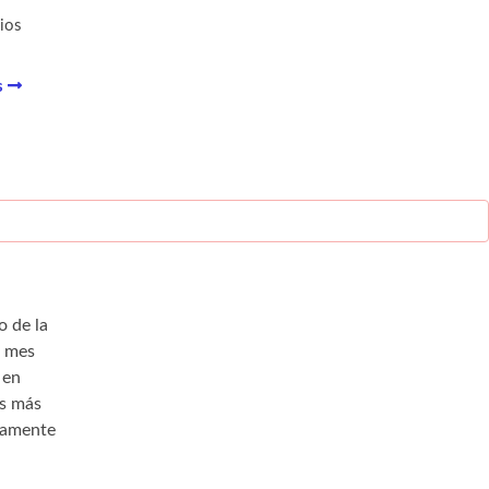
ios
s
o de la
l mes
 en
es más
camente