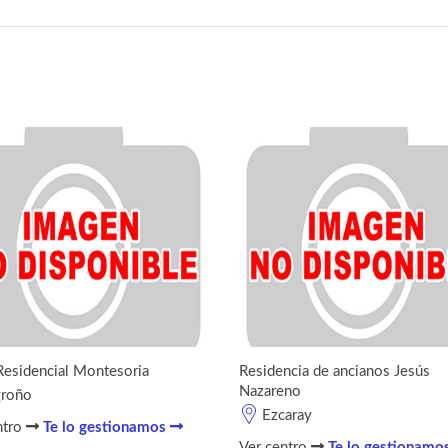
Residencial Montesoria
Residencia de ancianos Jesús
Nazareno
groño
Ezcaray
ntro
Te lo gestionamos
Ver centro
Te lo gestionamo