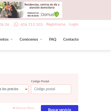
Registrarse
Login
06 26
616 113 103
entos
Conócenos
FAQ
Contacto
Código Postal
Eliminar filtros