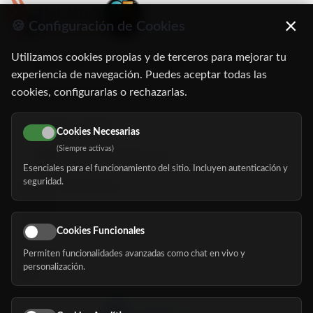
×
🍪 Configuración de Cookies
Utilizamos cookies propias y de terceros para mejorar tu
C/ Oruro, 11. 28016 Madrid
experiencia de navegación. Puedes aceptar todas las
cookies, configurarlas o rechazarlas.
91 345 06 26
616 113 103
Cookies Necesarias
(Siempre activas)
hola@mundomayor.com
Esenciales para el funcionamiento del sitio. Incluyen autenticación y
seguridad.
Buscador de residencias
Servicios
Eventos
Cookies Funcionales
Permiten funcionalidades avanzadas como chat en vivo y
Nosotros
personalización.
Blog