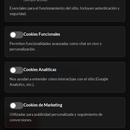
(Siempre activas)
hola@mundomayor.com
Esenciales para el funcionamiento del sitio. Incluyen autenticación y
seguridad.
Buscador de residencias
Servicios
Eventos
Cookies Funcionales
Permiten funcionalidades avanzadas como chat en vivo y
Nosotros
personalización.
Blog
Cookies Analíticas
Nos ayudan a entender cómo interactúas con el sitio (Google
Síguenos
Analytics, etc.).
Cookies de Marketing
Utilizadas para publicidad personalizada y seguimiento de
conversiones.