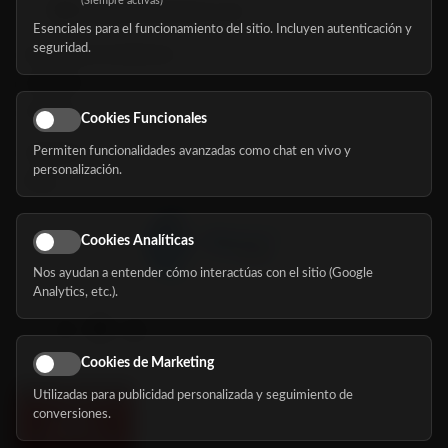
(Siempre activas)
hola@mundomayor.com
Esenciales para el funcionamiento del sitio. Incluyen autenticación y
seguridad.
Buscador de residencias
Servicios
Eventos
Cookies Funcionales
Permiten funcionalidades avanzadas como chat en vivo y
Nosotros
personalización.
Blog
Cookies Analíticas
Nos ayudan a entender cómo interactúas con el sitio (Google
Síguenos
Analytics, etc.).
Cookies de Marketing
Utilizadas para publicidad personalizada y seguimiento de
conversiones.