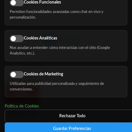
Eventos
Cookies Funcionales
Permiten funcionalidades avanzadas como chat en vivo y
Nosotros
personalización.
Blog
Cookies Analíticas
Nos ayudan a entender cómo interactúas con el sitio (Google
Síguenos
Analytics, etc.).
Cookies de Marketing
Utilizadas para publicidad personalizada y seguimiento de
conversiones.
Política de Cookies
Rechazar Todo
Guardar Preferencias