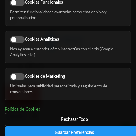
Eventos
Cookies Funcionales
Permiten funcionalidades avanzadas como chat en vivo y
Nosotros
personalización.
Blog
Cookies Analíticas
Nos ayudan a entender cómo interactúas con el sitio (Google
Síguenos
Analytics, etc.).
Cookies de Marketing
Utilizadas para publicidad personalizada y seguimiento de
conversiones.
Política de Cookies
Rechazar Todo
Guardar Preferencias