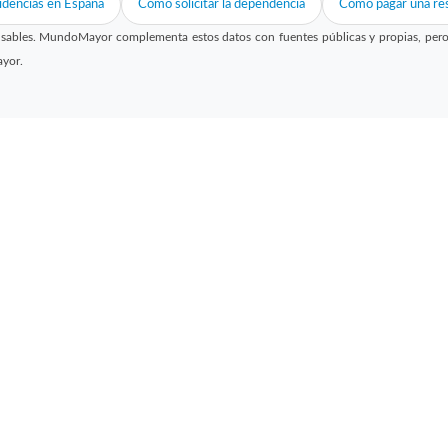
idencias en España
Cómo solicitar la dependencia
Cómo pagar una res
sables. MundoMayor complementa estos datos con fuentes públicas y propias, pero no
ayor.