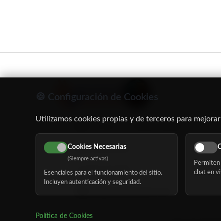
🍪 Configuración de Cookies
Utilizamos cookies propias y de terceros para mejorar
C/ Oruro, 11. 28016 Madrid
Cookies Necesarias
C
91 345 06 26
(Siempre activas)
Permiten 
616 113 103
chat en vi
Esenciales para el funcionamiento del sitio.
Incluyen autenticación y seguridad.
hola@mundomayor.com
Política de Cookies