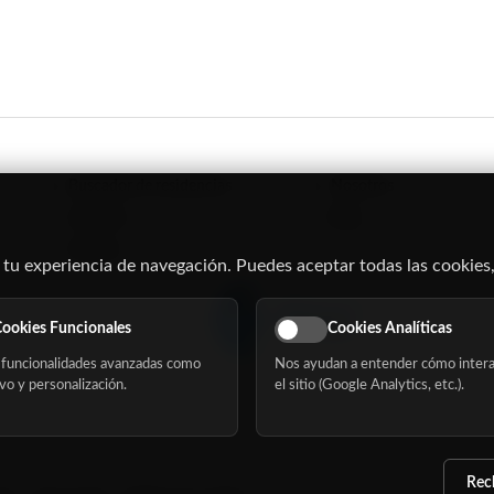
Buscador de residencias
Nosotros
Servicios
Blog
Eventos
 tu experiencia de navegación. Puedes aceptar todas las cookies,
ookies Funcionales
Cookies Analíticas
funcionalidades avanzadas como
Nos ayudan a entender cómo intera
vo y personalización.
el sitio (Google Analytics, etc.).
Rec