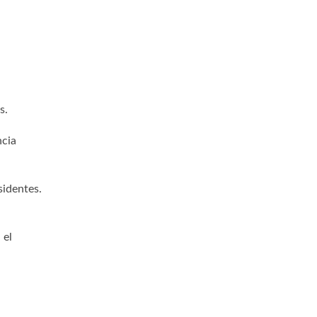
s.
ncia
sidentes.
 el