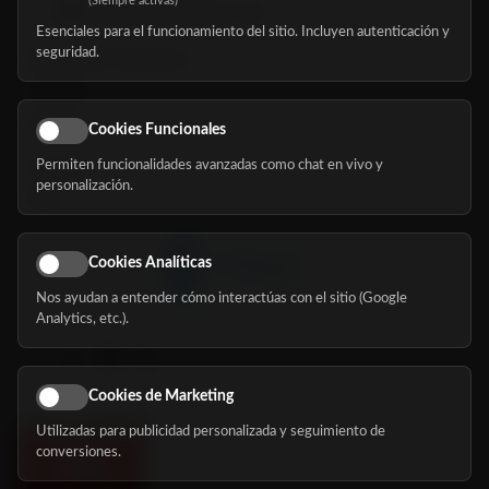
(Siempre activas)
hola@mundomayor.com
Esenciales para el funcionamiento del sitio. Incluyen autenticación y
seguridad.
Buscador de residencias
Servicios
Eventos
Cookies Funcionales
Permiten funcionalidades avanzadas como chat en vivo y
Nosotros
personalización.
Blog
Cookies Analíticas
Nos ayudan a entender cómo interactúas con el sitio (Google
Síguenos
Analytics, etc.).
Cookies de Marketing
Utilizadas para publicidad personalizada y seguimiento de
conversiones.