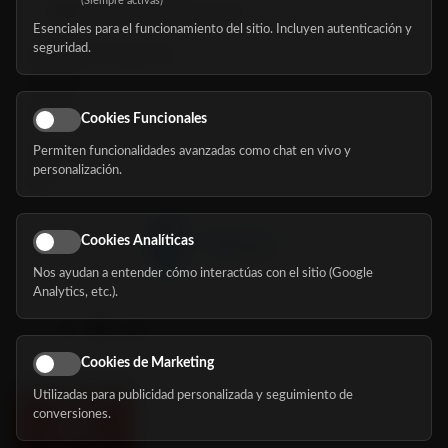
(Siempre activas)
hola@mundomayor.com
Esenciales para el funcionamiento del sitio. Incluyen autenticación y
seguridad.
Buscador de residencias
Servicios
Eventos
Cookies Funcionales
Permiten funcionalidades avanzadas como chat en vivo y
Nosotros
personalización.
Blog
Cookies Analíticas
Nos ayudan a entender cómo interactúas con el sitio (Google
Síguenos
Analytics, etc.).
Cookies de Marketing
Utilizadas para publicidad personalizada y seguimiento de
conversiones.