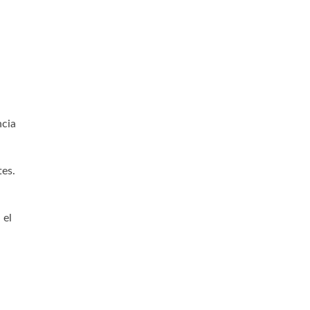
ncia
tes.
 el