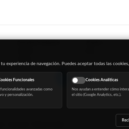
Buscador de residencias
Nosotros
Servicios
Blog
Eventos
 tu experiencia de navegación. Puedes aceptar todas las cookies,
ookies Funcionales
Cookies Analíticas
funcionalidades avanzadas como
Nos ayudan a entender cómo intera
vo y personalización.
el sitio (Google Analytics, etc.).
Rec
dad
Aviso Legal
Política de cookies