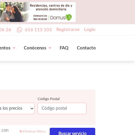
Registrarse
Login
06 26
616 113 103
entos
Conócenos
FAQ
Contacto
Código Postal
, con
Eliminar filtros