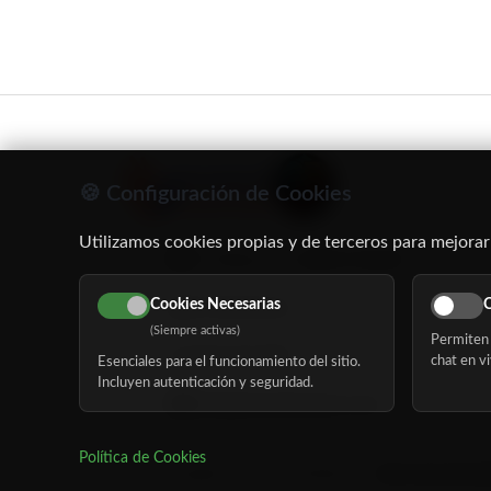
🍪 Configuración de Cookies
Utilizamos cookies propias y de terceros para mejorar
C/ Oruro, 11. 28016 Madrid
Cookies Necesarias
C
91 345 06 26
(Siempre activas)
Permiten 
616 113 103
chat en vi
Esenciales para el funcionamiento del sitio.
Incluyen autenticación y seguridad.
hola@mundomayor.com
Política de Cookies
©
Copyright 2026 MundoMayor
Aviso de privaci