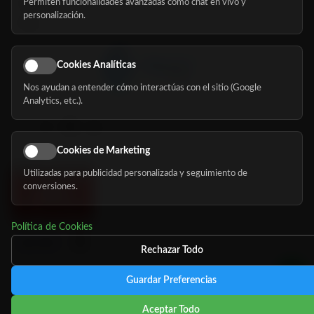
Permiten funcionalidades avanzadas como chat en vivo y
Nosotros
personalización.
Blog
Cookies Analíticas
Nos ayudan a entender cómo interactúas con el sitio (Google
Síguenos
Analytics, etc.).
Cookies de Marketing
Utilizadas para publicidad personalizada y seguimiento de
conversiones.
Política de Cookies
Rechazar Todo
Guardar Preferencias
©
Copyright 2026 MundoMayor
Aviso de privacidad
Aviso
Aceptar Todo
Legal
Política de cookies