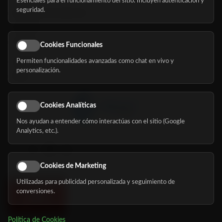
Esenciales para el funcionamiento del sitio. Incluyen autenticación y
seguridad.
Buscador de residencias
Servicios
Eventos
Cookies Funcionales
Permiten funcionalidades avanzadas como chat en vivo y
Nosotros
personalización.
Blog
Cookies Analíticas
Nos ayudan a entender cómo interactúas con el sitio (Google
Síguenos
Analytics, etc.).
Cookies de Marketing
Utilizadas para publicidad personalizada y seguimiento de
conversiones.
Política de Cookies