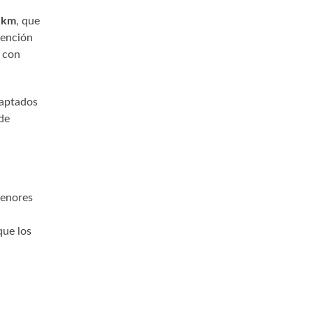
 km
, que
tención
n con
daptados
de
menores
que los