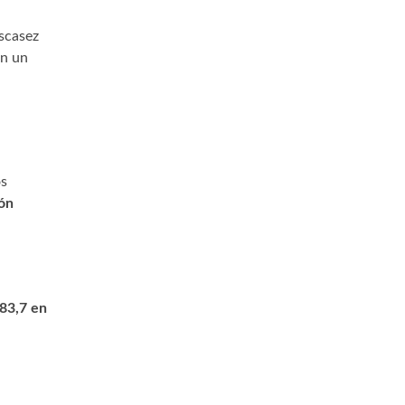
escasez
en un
os
ión
 83,7 en