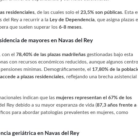
as residenciales
, de las cuales solo el
23,5% son públicas
. Esta 
 del Rey a recurrir a la
Ley de Dependencia
, que asigna plazas 
pera que suelen superar los
6-8 meses
.
esidencia de mayores en Navas del Rey
, con el
78,40% de las plazas madrileñas
gestionadas bajo esta
rsonas con recursos económicos reducidos, aunque algunos centr
 pensiones mínimas. Demográficamente, el
17,80% de la poblac
accede a plazas residenciales
, reflejando una brecha asistencial
 nacionales indican que las
mujeres representan el 67% de los
del Rey debido a su mayor esperanza de vida (
87,3 años frente a
íficos para abordar patologías prevalentes en mujeres, como
ncia geriátrica en Navas del Rey