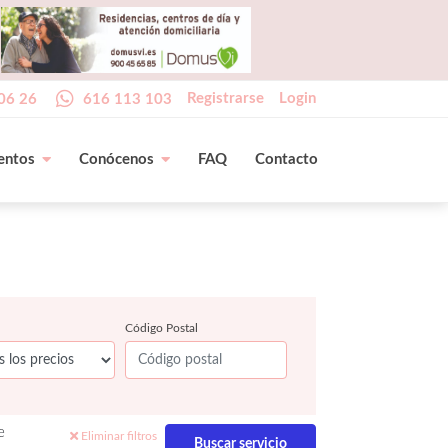
Registrarse
Login
06 26
616 113 103
entos
Conócenos
FAQ
Contacto
Código Postal
e
Eliminar filtros