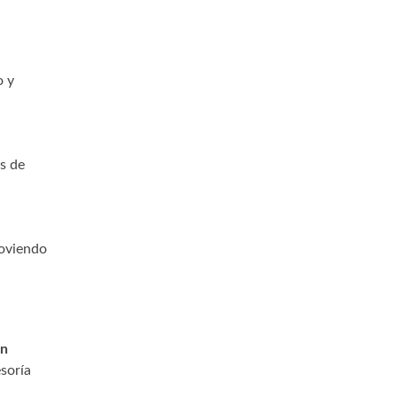
o y
s de
moviendo
on
soría