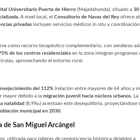
tal Universitario Puerta de Hierro
(Majadahonda), situado a
30
cializada
. A nivel local, el
Consultorio de Navas del Rey
ofrece a
encias privadas
incluyen servicios médicos in situ y coordinació
 sirve como recurso terapéutico complementario, con senderos a
75% de los centros residenciales
en la zona integran programas 
ícolas, aprovechando el entorno rural.
envejecimiento del 112%
(relación entre mayores de 64 años y 
er mayor debido a la
migración juvenil hacia núcleos urbanos
. La
ja natalidad
(8,9‰) acentúan este desequilibrio, proyectándose 
oblación municipal en 2030
.
a de San Miguel Arcángel
, utilizada para talleres de reminiscencia histórica dirigidos a