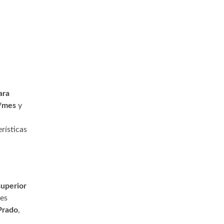
ara
€/mes
y
rísticas
superior
nes
 Prado
,