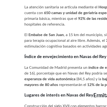
La atención sanitaria se articula mediante el
Hospi
cuenta con
650 camas y unidad de geriatría espe
primaria básica, mientras que el
92% de las resid
hospitales de referencia.
El
Embalse de San Juan
, a 15 km del municipio,
para terapia ocupacional al aire libre. Además, el
estimulación cognitiva basados en actividades agr
Índice de envejecimiento en Navas del Rey
La Comunidad de Madrid presenta un
índice de 
de 16), porcentaje que en Navas del Rey podría s
esperanza de vida autonómica
(84,5 años) y la
ba
mayores de 80 años
representarán el
12% de la p
Ermit
Lugares de interés en Navas del Rey
Construcción del siglo XVII con elementos barrocos