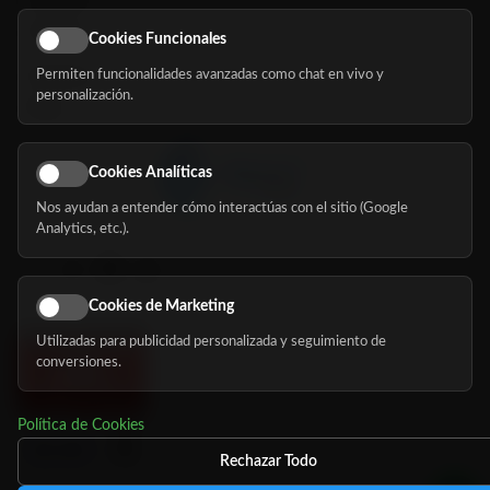
Servicios
Eventos
Cookies Funcionales
Permiten funcionalidades avanzadas como chat en vivo y
Nosotros
personalización.
Blog
Cookies Analíticas
Nos ayudan a entender cómo interactúas con el sitio (Google
Síguenos
Analytics, etc.).
Cookies de Marketing
Utilizadas para publicidad personalizada y seguimiento de
conversiones.
Política de Cookies
Rechazar Todo