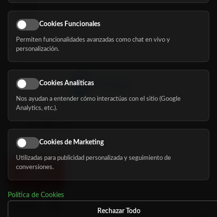
Servicios
Eventos
Cookies Funcionales
Permiten funcionalidades avanzadas como chat en vivo y
Nosotros
personalización.
Blog
Cookies Analíticas
Nos ayudan a entender cómo interactúas con el sitio (Google
Síguenos
Analytics, etc.).
Cookies de Marketing
Utilizadas para publicidad personalizada y seguimiento de
conversiones.
Política de Cookies
Rechazar Todo