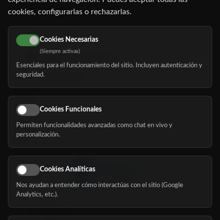
cookies, configurarlas o rechazarlas.
91 345 06 26
616 113 103
Cookies Necesarias
(Siempre activas)
hola@mundomayor.com
Esenciales para el funcionamiento del sitio. Incluyen autenticación y
seguridad.
Buscador de residencias
Servicios
Eventos
Cookies Funcionales
Permiten funcionalidades avanzadas como chat en vivo y
Nosotros
personalización.
Blog
Cookies Analíticas
Nos ayudan a entender cómo interactúas con el sitio (Google
Síguenos
Analytics, etc.).