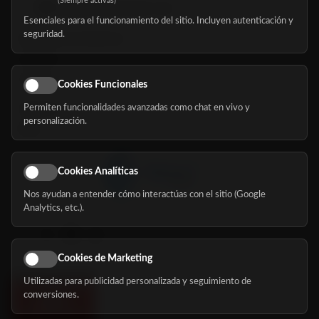
(Siempre activas)
hola@mundomayor.com
Esenciales para el funcionamiento del sitio. Incluyen autenticación y
seguridad.
Buscador de residencias
Servicios
Eventos
Cookies Funcionales
Permiten funcionalidades avanzadas como chat en vivo y
Nosotros
personalización.
Blog
Cookies Analíticas
Nos ayudan a entender cómo interactúas con el sitio (Google
Síguenos
Analytics, etc.).
Cookies de Marketing
Utilizadas para publicidad personalizada y seguimiento de
conversiones.