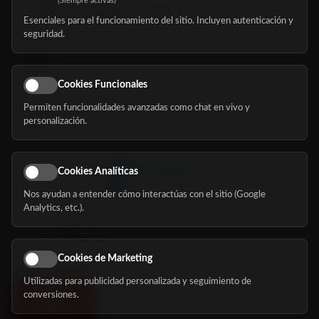
(Siempre activas)
hola@mundomayor.com
Esenciales para el funcionamiento del sitio. Incluyen autenticación y
seguridad.
Buscador de residencias
Servicios
Eventos
Cookies Funcionales
Permiten funcionalidades avanzadas como chat en vivo y
Nosotros
personalización.
Blog
Cookies Analíticas
Nos ayudan a entender cómo interactúas con el sitio (Google
Síguenos
Analytics, etc.).
Cookies de Marketing
Utilizadas para publicidad personalizada y seguimiento de
conversiones.